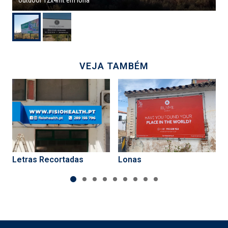
Outdoor 12x4mt em lona
VEJA TAMBÉM
Letras Recortadas
Lonas
1
2
3
4
5
6
7